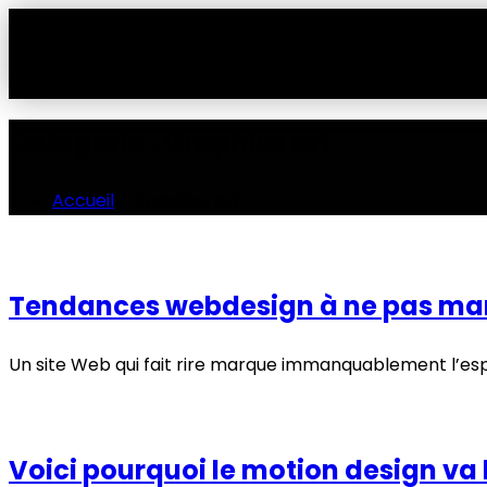
Catégorie :
Graphics art
Accueil
/ Graphics art
Tendances webdesign à ne pas ma
Un site Web qui fait rire marque immanquablement l’espr
Voici pourquoi le motion design va b