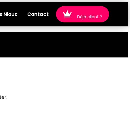
s Niouz
Contact
Déjà client ?
éer.