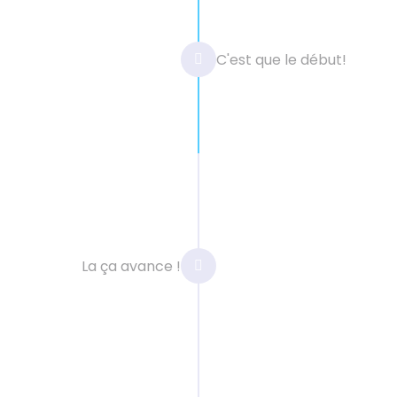
analyse de vos
C'est que le début!
teurs. Nous vous
e débuter votre
s.
Création
Nous créons des expér
La ça avance !
vos visiteurs et mett
important de trouver
démarquer des conc