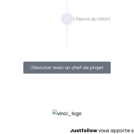
 mensuel pendant les
L'heure du bilan!
in de vous partager
Discuter avec un chef de projet
Justfollow
vous apporte s