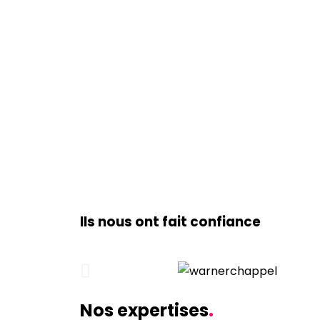
Reporting
Nous vous garantissons un reporting
3 premiers mois puis par trimestre af
les avancées de votre projet.
Ils nous ont fait confiance
Nos expertises
.