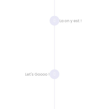
technologiques,
La on y est !
onnalités, nous
echnologique la plus
e projet.
Lancement
Après votre validatio
Let's Goooo !
que nous avons réalisé
message que nous lui