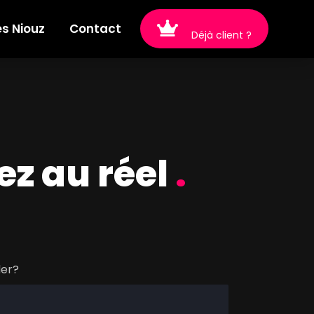
es Niouz
Contact
Déjà client ?
ez au réel
.
der?