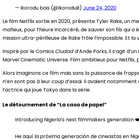
— ikorodu bois (@IkoroduB)
June 24, 2020
Le film Netflix sortie en 2020, présente Tyler Rake, un mer
mafieux, pour l’heure incarcéré, de sauver son fils qui a
mission ultra-périlleuse de Rake frôle l’impossible. Et l
Inspiré par le Comics
Ciudad
d’Ande Parks, il s’agit d’un
Marvel Cinematic Universe. Film ambitieux pour Netflix, p
Alors imaginons ce film mais sans la puissance de frappe 
n’en sont pas à leur coup d’essai. Il avaient notammen
l’actrice qui joue Tokyo dans la série.
Le détournement de “La casa de papel”
Introducing Nigeria’s next filmmakers generation ❤
He aquí la próxima generación de cineastas en Nig