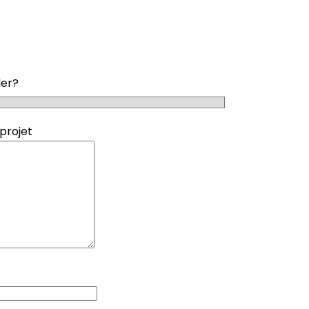
der?
projet