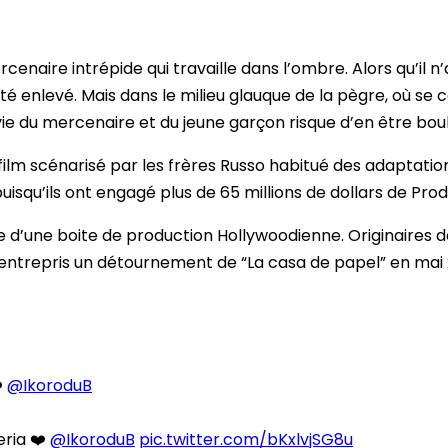
cenaire intrépide qui travaille dans l’ombre. Alors qu’il n’
 été enlevé. Mais dans le milieu glauque de la pègre, où s
a vie du mercenaire et du jeune garçon risque d’en être bo
 film scénarisé par les frères Russo habitué des adaptations
uisqu’ils ont engagé plus de 65 millions de dollars de Prod
d’une boite de production Hollywoodienne. Originaires de la
t entrepris un détournement de “La casa de papel” en ma
️
@IkoroduB
eria ❤️
@IkoroduB
pic.twitter.com/bKxlvjSG8u