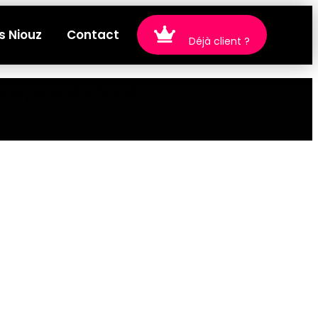
s Niouz
Contact
Déjà client ?
s moyens du bord