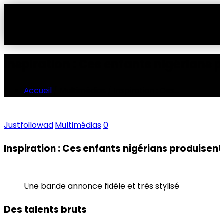
Inspiration : Ces enfants nigérians
Accueil
/ Multimédias / Inspiration : Ces…
Justfollowad
Multimédias
0
Inspiration : Ces enfants nigérians produisen
Une bande annonce fidèle et très stylisé
Des talents bruts