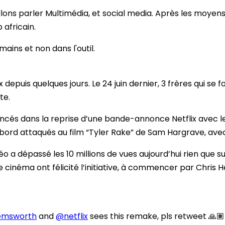
allons parler Multimédia, et social media. Après les moye
 africain.
ux depuis quelques jours. Le 24 juin dernier, 3 frères qui se
te.
 lancés dans la reprise d’une bande-annonce Netflix avec
t d’abord attaqués au film “Tyler Rake” de Sam Hargrave, 
 a dépassé les 10 millions de vues aujourd’hui rien que su
e cinéma ont félicité l’initiative, à commencer par Chri
emsworth
and
@netflix
sees this remake, pls retweet 🙏